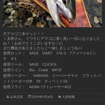
尺アマゴ二本ゲット！！
Ｉ太郎さん、イワナにアマゴに凄く良い一日になりました
ね！！おめでとうございます(≧◇≦)
また機会がありましたらご一緒しましょうね♪♪
使用ロッド： SAGE DART 176-3 7フィート6イン
チ ＃1
使用リール： SAGE CLICKⅢ
使用ライン： Rio Creek WF1F
使用リーダー： VARIVAS スーパーヤマメ フラットバ
ットリーダー15ft 5X ティペット5X
使用フライ： ADWパラトレーサー#12
山本店長
2019年9月6日
入荷情報