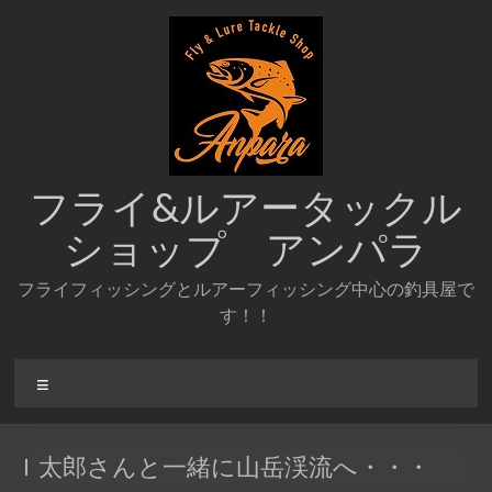
コ
ン
テ
ン
ツ
へ
ス
キ
ッ
フライ&ルアータックル
プ
ショップ アンパラ
フライフィッシングとルアーフィッシング中心の釣具屋で
す！！
メ
ニ
ュ
ー
Ｉ太郎さんと一緒に山岳渓流へ・・・