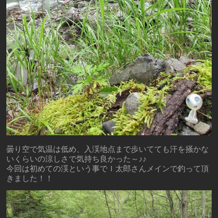
曇り空で気温は低め、入渓地点まで歩いてても汗を掻かな
いくらいの涼しさで気持ち良かった～♪♪
今回は初めての渓という事でＩ太郎さんメインで釣って頂
きました！！