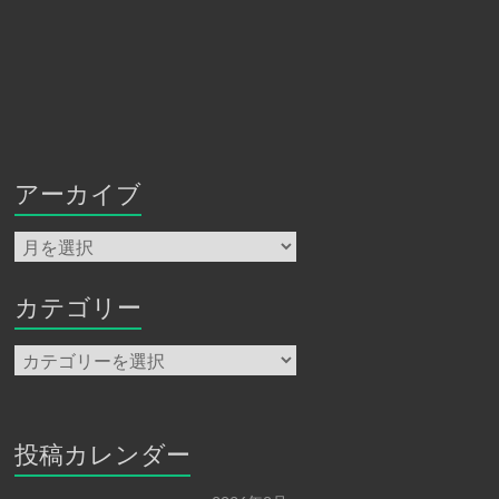
アーカイブ
ア
ー
カ
イ
カテゴリー
ブ
カ
テ
ゴ
リ
ー
投稿カレンダー