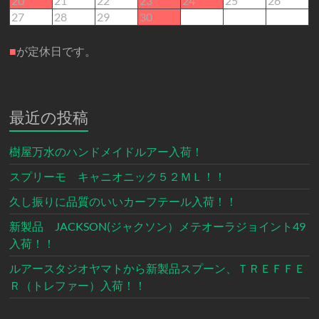
20
21
22
23
24
25
26
27
28
29
30
■
が定休日です。
最近の投稿
樹屋万水のハンドメイドルアー入荷！
スプリーモ キャニオニック５２ＭＬ！！
久し振りに品質のいいカーフテール入荷！！
新製品 JACKSON(ジャクソン）メテオーラジョイント49
入荷！！
ルアースタジオヤマトから新製品スプーン、ＴＲＥＦＦＥ
Ｒ（トレファー）入荷！！