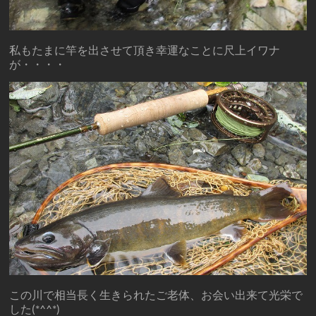
私もたまに竿を出させて頂き幸運なことに尺上イワナ
が・・・・
この川で相当長く生きられたご老体、お会い出来て光栄で
した(*^^*)