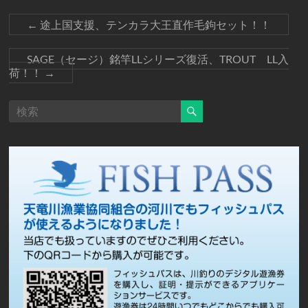
←
途上国支援、テンカラ大王直作毛鉤セット！！
SAGE（セージ）銘竿LLシリーズ復活、TROUT LL入
荷！！
→