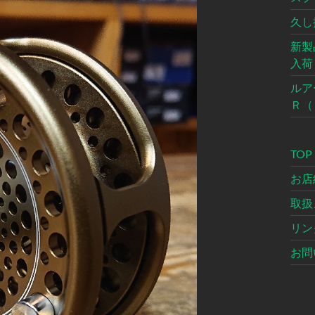
久し
新製
入荷
ルア
Ｒ（
TOP
お店
取扱
リン
お問