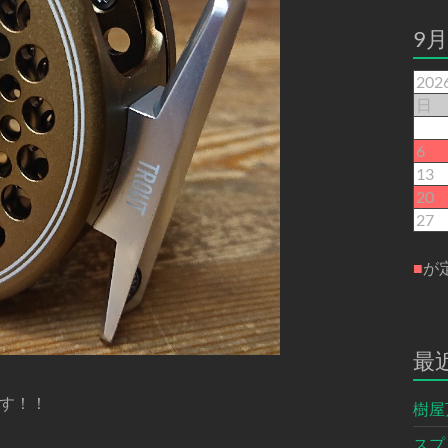
9
20
日
6
13
20
27
■
が
最
す！！
樹屋
スプ