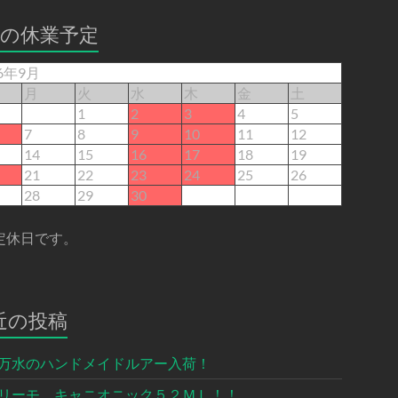
月の休業予定
26年9月
月
火
水
木
金
土
1
2
3
4
5
7
8
9
10
11
12
14
15
16
17
18
19
21
22
23
24
25
26
28
29
30
定休日です。
近の投稿
万水のハンドメイドルアー入荷！
リーモ キャニオニック５２ＭＬ！！