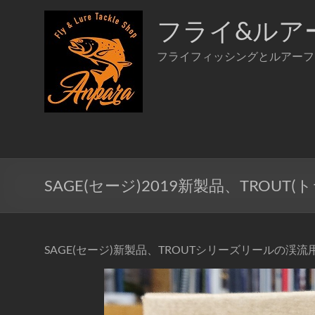
コ
ン
フライ&ルア
テ
ン
フライフィッシングとルアーフ
ツ
へ
ス
キ
ッ
プ
SAGE(セージ)2019新製品、TROU
SAGE(セージ)新製品、TROUTシリーズリールの渓流