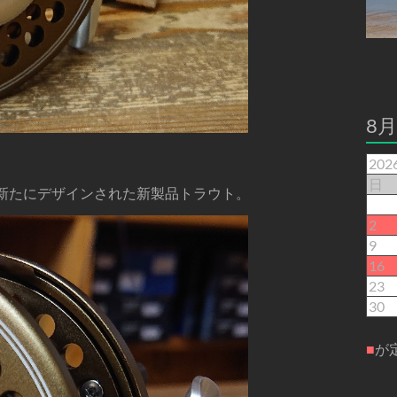
8
20
日
で新たにデザインされた新製品トラウト。
2
9
16
23
30
■
が