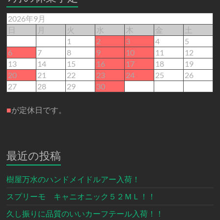
2026年9月
日
月
火
水
木
金
土
1
2
3
4
5
6
7
8
9
10
11
12
13
14
15
16
17
18
19
20
21
22
23
24
25
26
27
28
29
30
■
が定休日です。
最近の投稿
樹屋万水のハンドメイドルアー入荷！
スプリーモ キャニオニック５２ＭＬ！！
久し振りに品質のいいカーフテール入荷！！