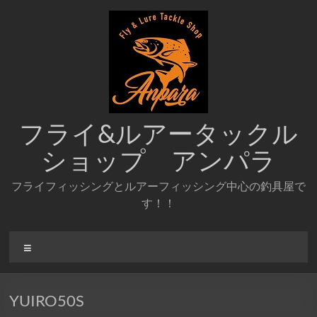
コ
ン
テ
ン
ツ
へ
ス
キ
ッ
フライ&ルアータックル
プ
ショップ アンパラ
フライフィッシングとルアーフィッシング中心の釣具屋で
す！！
メ
ニ
ュ
ー
YUIRO50S