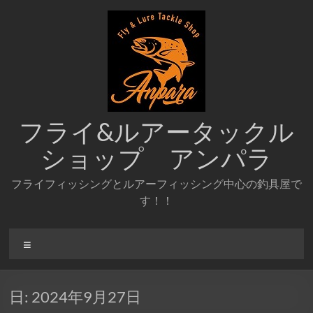
コ
ン
テ
ン
ツ
へ
ス
キ
ッ
フライ&ルアータックル
プ
ショップ アンパラ
フライフィッシングとルアーフィッシング中心の釣具屋で
す！！
メ
ニ
ュ
ー
日:
2024年9月27日