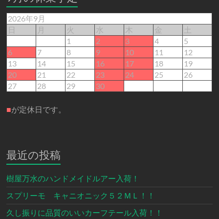
2026年9月
日
月
火
水
木
金
土
1
2
3
4
5
6
7
8
9
10
11
12
13
14
15
16
17
18
19
20
21
22
23
24
25
26
27
28
29
30
■
が定休日です。
最近の投稿
樹屋万水のハンドメイドルアー入荷！
スプリーモ キャニオニック５２ＭＬ！！
久し振りに品質のいいカーフテール入荷！！